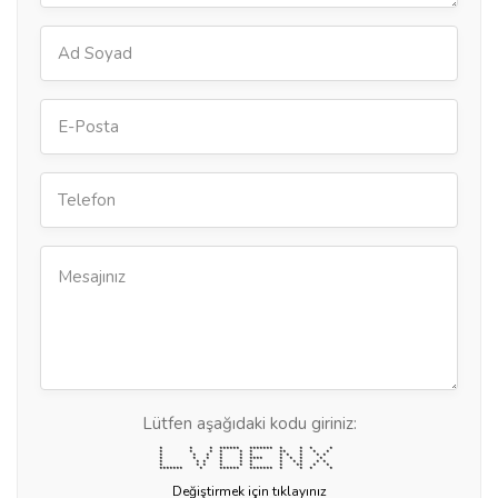
Lütfen aşağıdaki kodu giriniz:
* * * ****** ******* * * * *
* * * * * * ** * * *
* * * * * * * * * * *
* * * * * **** * * * *
* * * * * * * * * * *
* * * * * * * ** * *
******* * ****** ******* * * * *
Değiştirmek için tıklayınız