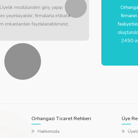
Üyelik modülünden giriş yapıp
Orhangaz
ını yayınlayabilir, firmalarla irtibata
firmanın
üm imkanlardan faydalanabilirsiniz.
faaliyetle
oluşturul
2450 üye
Orhangazi Ticaret Rehberi
Üye Re
Hakkımızda
Üyeli