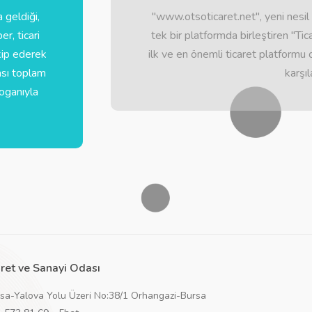
 geldiği,
"www.otsoticaret.net", yeni nesil
r, ticari
tek bir platformda birleştiren "Ti
akip ederek
ilk ve en önemli ticaret platformu o
ası toplam
karşı
loganıyla
ret ve Sanayi Odası
rsa-Yalova Yolu Üzeri No:38/1 Orhangazi-Bursa