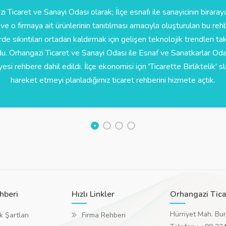
i Ticaret ve Sanayi Odası olarak; İlçe esnafı ile sanayicinin biraraya
 ve o firmaya ait ürünlerinin tanıtılması amacıyla oluşturulan bu rehbe
rde sıkıntıları ortadan kaldırmak için gelişen teknolojik trendleri t
du. Orhangazi Ticaret ve Sanayi Odası ile Esnaf ve Sanatkarlar Od
si rehbere dahil edildi. İlçe ekonomisi için 'Ticarette Birliktelik' s
hareket etmeyi planladığımız ticaret rehberini hizmete açtık.
hberi
Hızlı Linkler
Orhangazi Tica
Hürriyet Mah. Bu
k Şartları
Firma Rehberi