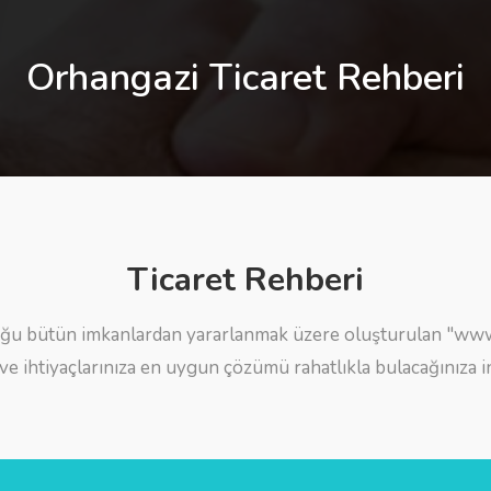
Orhangazi Ticaret Rehberi
Ticaret Rehberi
ğu bütün imkanlardan yararlanmak üzere oluşturulan "www.
 ve ihtiyaçlarınıza en uygun çözümü rahatlıkla bulacağınıza i