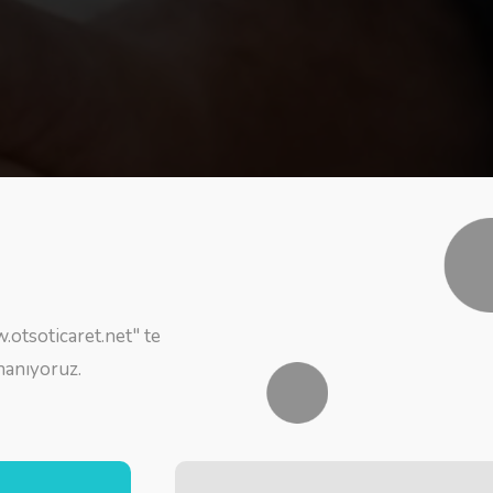
otsoticaret.net" te
nanıyoruz.