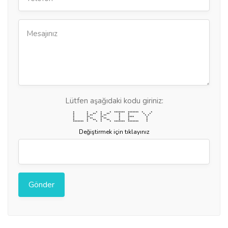
Lütfen aşağıdaki kodu giriniz:
* * * * * ******* ******* * *
* * ** * ** * * * *
* * ** * ** * * * *
* ** ** * **** *
* * ** * ** * * *
* * ** * ** * * *
******* * * * * ******* ******* *
Değiştirmek için tıklayınız