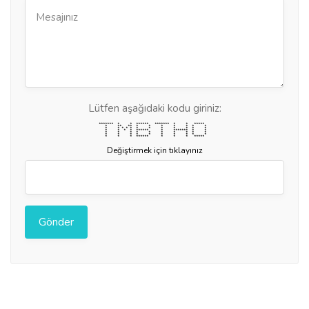
Lütfen aşağıdaki kodu giriniz:
******* * * ****** ******* * * *****
* ** ** * * * * * * *
* * * * * * * * * * * *
* * * * ****** * ******* * *
* * * * * * * * * *
* * * * * * * * * *
* * * ****** * * * *****
Değiştirmek için tıklayınız