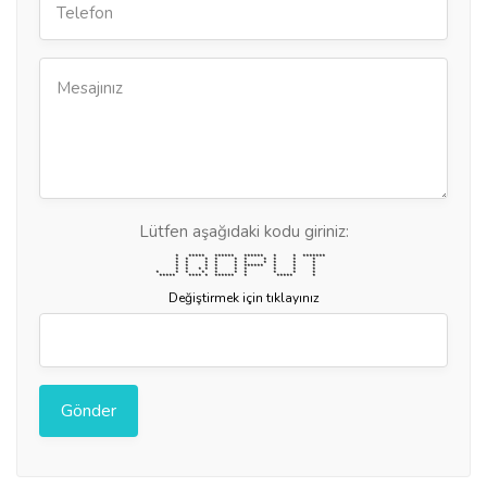
Lütfen aşağıdaki kodu giriniz:
* ***** ****** ****** * * *******
* * * * * * * * * *
* * * * * * * * * *
* * * * * ****** * * *
* * * * * * * * * *
* * * * * * * * * *
***** **** * ****** * ***** *
Değiştirmek için tıklayınız