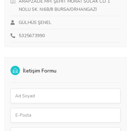
ARAPZADE MH. ŞEHİT MURAT SOLAK CD. 1
NOLU SK. N:6B/8 BURSA/ORHANGAZİ
GÜLHÜS ŞENEL
5325673990
İletişim Formu