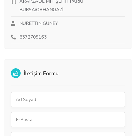
ARAPZADE MH. ŞEHİT PARKI
BURSA/ORHANGAZİ
NURETTİN GÜNEY
5372709163
İletişim Formu