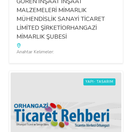
GÖREN İNŞAAT İNŞAAT
MALZEMELERİ MİMARLIK
MÜHENDİSLİK SANAYİ TİCARET
LİMİTED ŞİRKETİORHANGAZİ
MİMARLIK ŞUBESİ
Anahtar Kelimeler:
YAPI- TASARIM