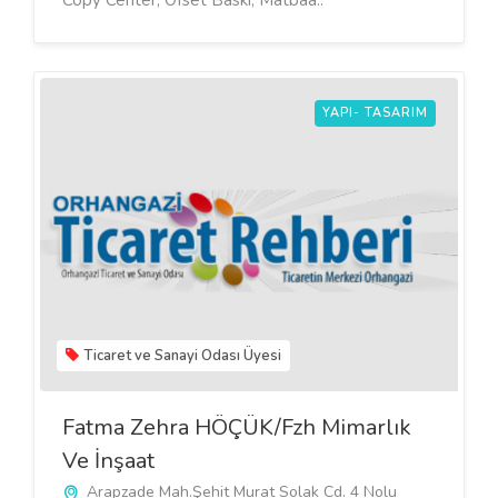
Copy Center, Ofset Baskı, Matbaa..
YAPI- TASARIM
Ticaret ve Sanayi Odası Üyesi
Fatma Zehra HÖÇÜK/Fzh Mimarlık
Ve İnşaat
Arapzade Mah.Şehit Murat Solak Cd. 4 Nolu