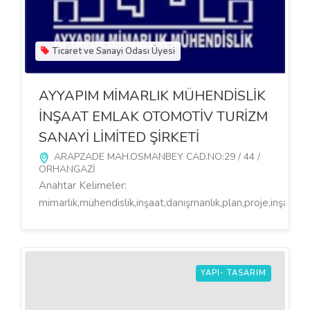
Ticaret ve Sanayi Odası Üyesi
AYYAPIM MİMARLIK MÜHENDİSLİK
İNŞAAT EMLAK OTOMOTİV TURİZM
SANAYİ LİMİTED ŞİRKETİ
ARAPZADE MAH.OSMANBEY CAD.NO:29 / 44 /
ORHANGAZİ
Anahtar Kelimeler:
mimarlık,mühendislik,inşaat,danışmanlık,plan,proje,inşaat,t
YAPI- TASARIM