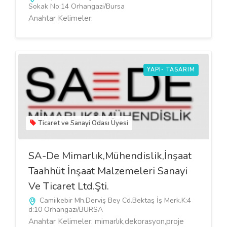
Sokak No:14 Orhangazi/Bursa
Anahtar Kelimeler:
YAPI- TASARIM
Ticaret ve Sanayi Odası Üyesi
SA-De Mimarlık,Mühendislik,İnşaat
Taahhüt İnşaat Malzemeleri Sanayi
Ve Ticaret Ltd.Şti.
Camiikebir Mh.Derviş Bey Cd.Bektaş İş Merk.K:4
d:10 Orhangazi/BURSA
Anahtar Kelimeler: mimarlık,dekorasyon,proje