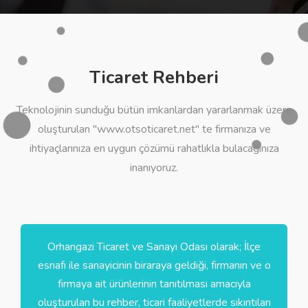
Ticaret Rehberi
Teknolojinin sunduğu bütün imkanlardan yararlanmak üzere
oluşturulan "www.otsoticaret.net" te firmanıza ve
ihtiyaçlarınıza en uygun çözümü rahatlıkla bulacağınıza
inanıyoruz.
Orhangazi Ticaret ve Sanayi Odası olarak; İlçe
esnafı ile sanayicinin biraraya geldiği, firmanın ve o
firmaya ait ürünlerinin tanıtılması amacıyla
oluşturulan bu rehber, ticari faaliyetlerde sıkıntıları