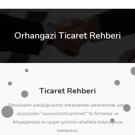
Orhangazi Ticaret Rehberi
Ticaret Rehberi
Teknolojinin sunduğu bütün imkanlardan yararlanmak üzere
oluşturulan "www.otsoticaret.net" te firmanıza ve
ihtiyaçlarınıza en uygun çözümü rahatlıkla bulacağınıza
inanıyoruz.