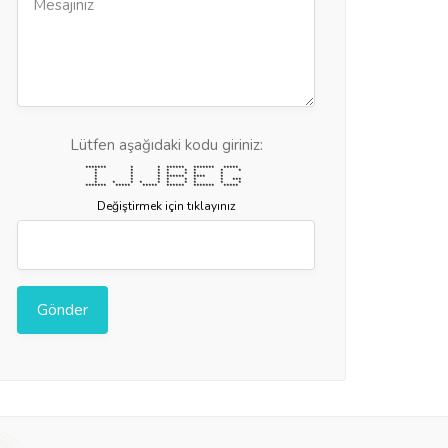
Lütfen aşağıdaki kodu giriniz:
******* * * ****** ******* *****
* * * * * * * *
* * * * * * *
* * * ****** **** *
* * * * * * * ***
* * * * * * * * * *
******* ***** ***** ****** ******* *****
Değiştirmek için tıklayınız