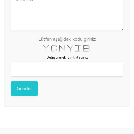
Lütfen aşağıdaki kodu giriniz:
* * ***** * * * * ******* ******
* * * * ** * * * * * *
* * * * * * * * * * *
* * * * * * * ******
* * *** * * * * * * *
* * * * ** * * * *
* ***** * * * ******* ******
Değiştirmek için tıklayınız