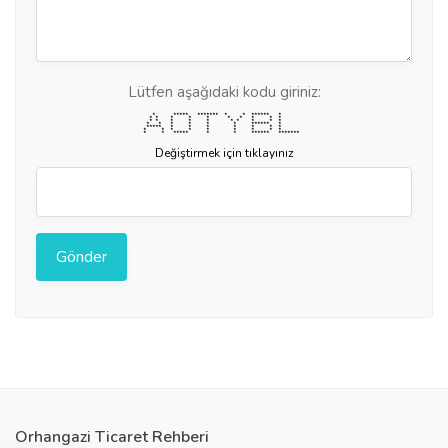
Lütfen aşağıdaki kodu giriniz:
* ***** ******* * * ****** *
* * * * * * * * * *
* * * * * * * * * *
* * * * * * ****** *
***** * * * * * * *
* * * * * * * * *
* * ***** * * ****** *******
Değiştirmek için tıklayınız
Orhangazi Ticaret Rehberi