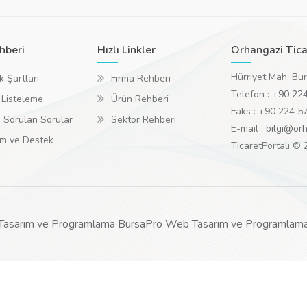
hberi
Hızlı Linkler
Orhangazi Tica
Hürriyet Mah. Bu
k Şartları
Firma Rehberi
Telefon :
+90 224
 Listeleme
Ürün Rehberi
Faks : +90 224 5
 Sorulan Sorular
Sektör Rehberi
E-mail :
bilgi@orh
ım ve Destek
TicaretPortalı ©
Tasarım ve Programlama BursaPro Web Tasarım ve Programlam