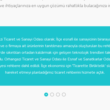
 ve ihtiyaçlarınıza en uygun çözümü rahatlıkla bulacağınıza i
i Ticaret ve Sanayi Odası olarak; İlçe esnafı ile sanayicinin biraraya
 ve o firmaya ait ürünlerinin tanıtılması amacıyla oluşturulan bu rehbe
rde sıkıntıları ortadan kaldırmak için gelişen teknolojik trendleri t
du. Orhangazi Ticaret ve Sanayi Odası ile Esnaf ve Sanatkarlar Od
si rehbere dahil edildi. İlçe ekonomisi için 'Ticarette Birliktelik' s
hareket etmeyi planladığımız ticaret rehberini hizmete açtık.