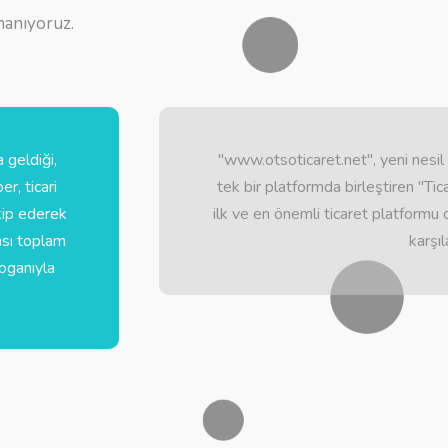
nanıyoruz.
 geldiği,
"www.otsoticaret.net", yeni nesil
r, ticari
tek bir platformda birleştiren "Ti
akip ederek
ilk ve en önemli ticaret platformu o
ası toplam
karşı
loganıyla