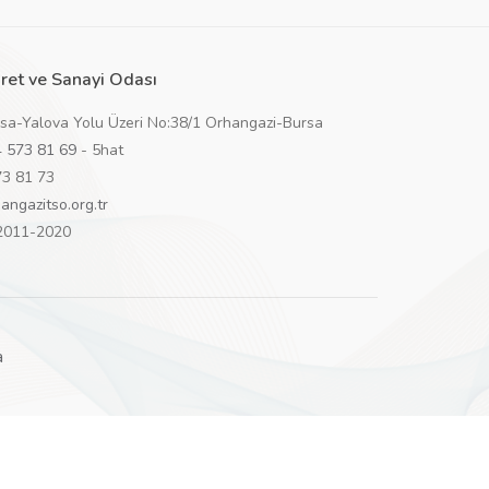
ret ve Sanayi Odası
rsa-Yalova Yolu Üzeri No:38/1 Orhangazi-Bursa
 573 81 69
- 5hat
73 81 73
angazitso.org.tr
 2011-2020
a