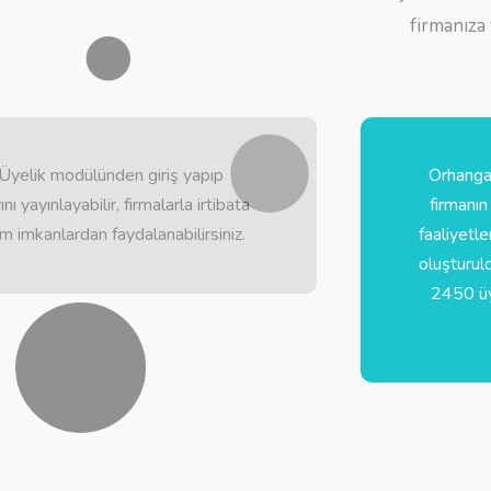
firmanıza
Üyelik modülünden giriş yapıp
Orhangaz
ını yayınlayabilir, firmalarla irtibata
firmanın
üm imkanlardan faydalanabilirsiniz.
faaliyetle
oluşturul
2450 üye