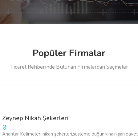
Popüler Firmalar
Ticaret Rehberinde Bulunan Firmalardan Seçmeler
Zeynep Nikah Şekerleri
Anahtar Kelimeler: nikah şekerleri,süsleme,düğün,kına,nişan,dave