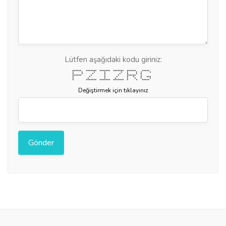
Lütfen aşağıdaki kodu giriniz:
****** ******* ******* ******* ****** *****
* * * * * * * * *
* * * * * * * *
****** * * * ****** *
* * * * * * * ***
* * * * * * * *
* ******* ******* ******* * * *****
Değiştirmek için tıklayınız