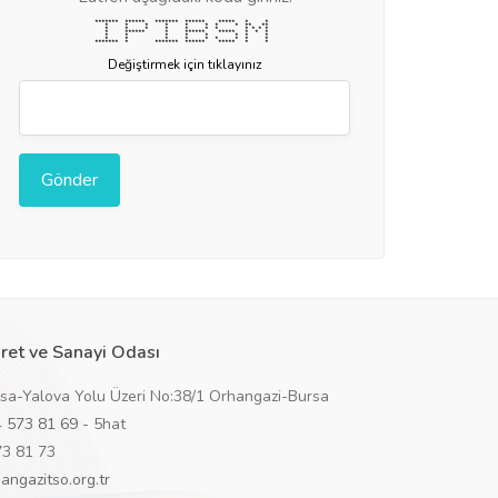
******* ****** ******* ****** ***** * *
* * * * * * * * ** **
* * * * * * * * * * *
* ****** * ****** ***** * * *
* * * * * * * *
* * * * * * * * *
******* * ******* ****** ***** * *
Değiştirmek için tıklayınız
ret ve Sanayi Odası
rsa-Yalova Yolu Üzeri No:38/1 Orhangazi-Bursa
 573 81 69
- 5hat
73 81 73
angazitso.org.tr