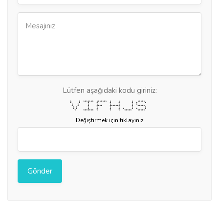
Lütfen aşağıdaki kodu giriniz:
* * ******* ******* * * * *****
* * * * * * * * *
* * * * * * * *
* * * **** ******* * *****
* * * * * * * *
* * * * * * * * * *
* ******* * * * ***** *****
Değiştirmek için tıklayınız