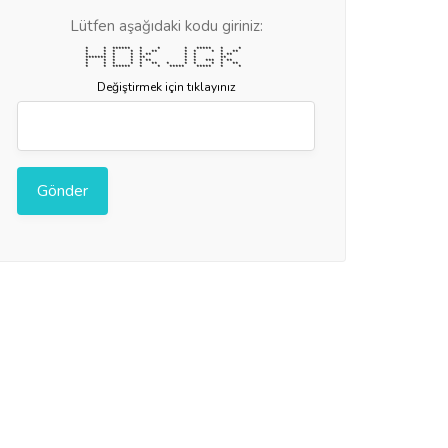
Lütfen aşağıdaki kodu giriniz:
* * ****** * * * ***** * *
* * * * * ** * * * * **
* * * * * ** * * * **
******* * * ** * * **
* * * * * ** * * *** * **
* * * * * ** * * * * * **
* * ****** * * ***** ***** * *
Değiştirmek için tıklayınız