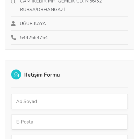
CAMİİKEBİR MH. GEMLİK CD. N:36/32
BURSA/ORHANGAZİ
UĞUR KAYA
5442564754
İletişim Formu