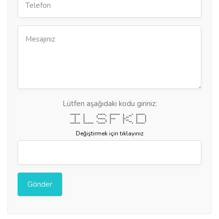
Lütfen aşağıdaki kodu giriniz:
******* * ***** ******* * * ******
* * * * * * ** * *
* * * * * ** * *
* * ***** **** ** * *
* * * * * ** * *
* * * * * * ** * *
******* ******* ***** * * * ******
Değiştirmek için tıklayınız