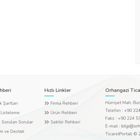
hberi
Hızlı Linkler
Orhangazi Tica
Hürriyet Mah. Bu
k Şartları
Firma Rehberi
Telefon :
+90 224
 Listeleme
Ürün Rehberi
Faks : +90 224 5
 Sorulan Sorular
Sektör Rehberi
E-mail :
bilgi@orh
ım ve Destek
TicaretPortalı ©