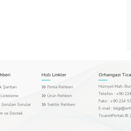
hberi
Hızlı Linkler
Orhangazi Tica
Hürriyet Mah. Bu
k Şartları
Firma Rehberi
Telefon :
+90 224
 Listeleme
Ürün Rehberi
Faks : +90 224 5
 Sorulan Sorular
Sektör Rehberi
E-mail :
bilgi@orh
ım ve Destek
TicaretPortalı ©