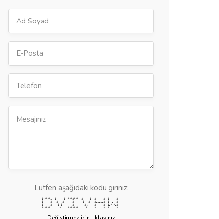
Lütfen aşağıdaki kodu giriniz:
****** * * ******* * * * * * *
* * * * * * * * * * *
* * * * * * * * * * *
* * * * * * * ******* * * *
* * * * * * * * * * * * *
* * * * * * * * * ** **
****** * ******* * * * * *
Değiştirmek için tıklayınız