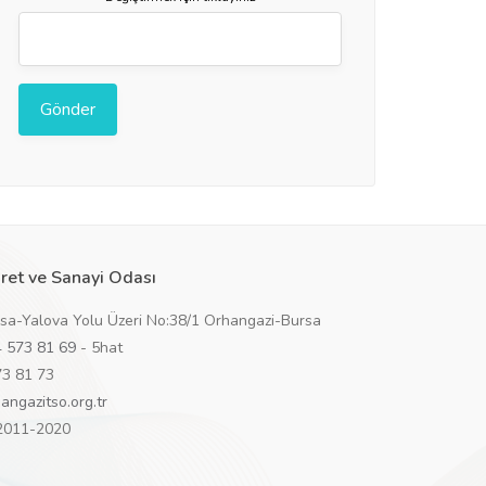
ret ve Sanayi Odası
rsa-Yalova Yolu Üzeri No:38/1 Orhangazi-Bursa
 573 81 69
- 5hat
73 81 73
angazitso.org.tr
 2011-2020