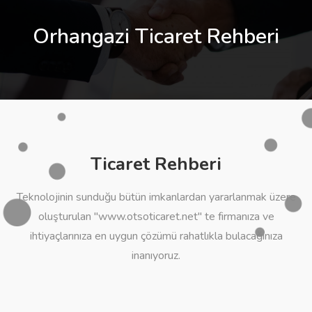
Orhangazi Ticaret Rehberi
Ticaret Rehberi
Teknolojinin sunduğu bütün imkanlardan yararlanmak üzere
oluşturulan "www.otsoticaret.net" te firmanıza ve
ihtiyaçlarınıza en uygun çözümü rahatlıkla bulacağınıza
inanıyoruz.