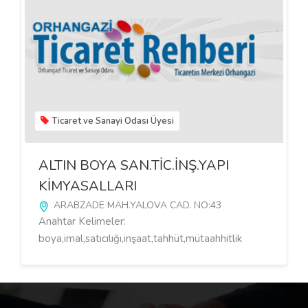
Ticaret ve Sanayi Odası Üyesi
ALTIN BOYA SAN.TİC.İNŞ.YAPI
KİMYASALLARI
ARABZADE MAH.YALOVA CAD. NO:43
Anahtar Kelimeler:
boya,imal,satıcılığı,inşaat,tahhüt,mütaahhitlik