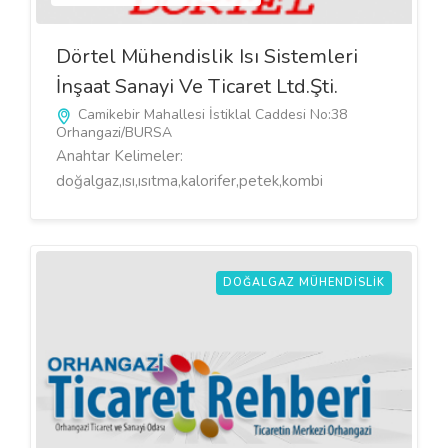
Dörtel Mühendislik Isı Sistemleri
İnşaat Sanayi Ve Ticaret Ltd.Şti.
Camikebir Mahallesi İstiklal Caddesi No:38
Orhangazi/BURSA
Anahtar Kelimeler:
doğalgaz,ısı,ısıtma,kalorifer,petek,kombi
DOĞALGAZ MÜHENDISLIK